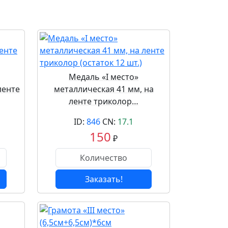
Медаль «I место»
ленте
металлическая 41 мм, на
ленте триколор…
ID:
846
CN:
17.1
150
₽
Заказать!