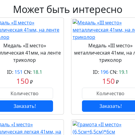
Может быть интересно
Медаль «II место»
Медаль «III место»
ллическая 41мм, на ленте
металлическая 41мм, на 
триколор
триколор
ID:
151
CN:
18.1
ID:
196
CN:
19.1
150
150
₽
₽
Заказать!
Заказать!