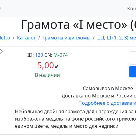
Кон
Грамота «I место» 
letto
Каталог
Грамоты и дипломы
I, II, III (1, 2, 3) 
Вперед
ID:
129
CN:
М-074
5,00
₽
В наличии
Самовывоз в Москве -
Доставка по Москве и России о
Подробнее о доставке 
Небольшая двойная грамота для награждения за 
изображена медаль на фоне российского триколо
едином цвете, медаль и место для надписи.