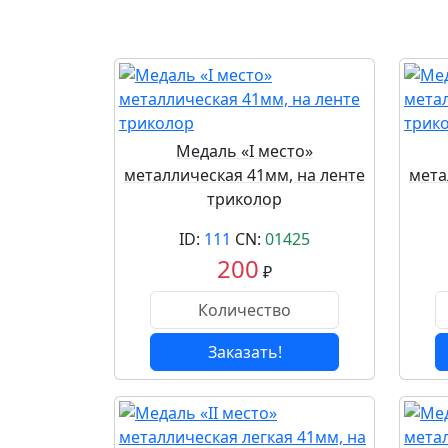
Медаль «I место»
металлическая 41мм, на ленте
мета
триколор
ID:
111
CN:
01425
200
₽
Заказать!