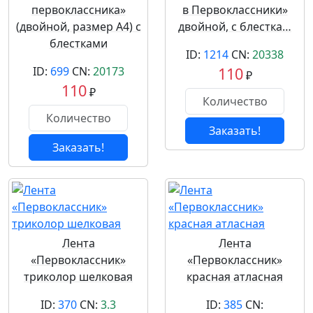
первоклассника»
в Первоклассники»
(двойной, размер А4) с
двойной, с блестка…
блестками
ID:
1214
CN:
20338
ID:
699
CN:
20173
110
₽
110
₽
Заказать!
Заказать!
Лента
Лента
«Первоклассник»
«Первоклассник»
триколор шелковая
красная атласная
ID:
370
CN:
3.3
ID:
385
CN: