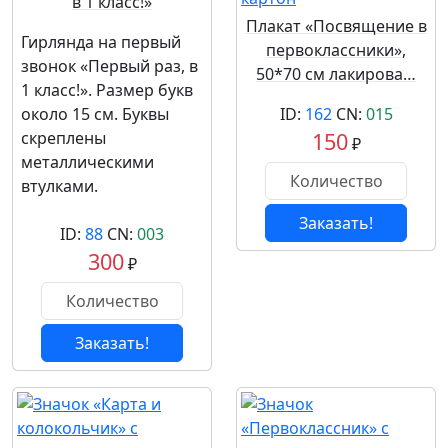
в 1 класс!»
Плакат «Посвящение в
Гирлянда на первый
первоклассники»,
звонок «Первый раз, в
50*70 см лакирова…
1 класс!». Размер букв
около 15 см. Буквы
ID:
162
CN:
015
скреплены
150
₽
металлическими
втулками.
Заказать!
ID:
88
CN:
003
300
₽
Заказать!