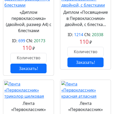
«Диплом
Диплом «Посвящение
первоклассника»
в Первоклассники»
(двойной, размер А4) с
двойной, с блестка…
блестками
ID:
1214
CN:
20338
ID:
699
CN:
20173
110
₽
110
₽
Заказать!
Заказать!
Лента
Лента
«Первоклассник»
«Первоклассник»