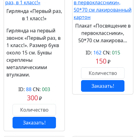
Гирлянда «Первый раз,
в 1 класс!»
Плакат «Посвящение в
Гирлянда на первый
первоклассники»,
звонок «Первый раз, в
50*70 см лакирова…
1 класс!». Размер букв
около 15 см. Буквы
ID:
162
CN:
015
скреплены
150
₽
металлическими
втулками.
Заказать!
ID:
88
CN:
003
300
₽
Заказать!