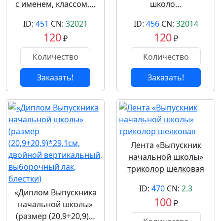
с именем, классом,…
школо…
ID:
451
CN:
32021
ID:
456
CN:
32014
120
120
₽
₽
Заказать!
Заказать!
Лента «Выпускник
начальной школы»
триколор шелковая
ID:
470
CN:
2.3
«Диплом Выпускника
100
₽
начальной школы»
(размер (20,9+20,9)…