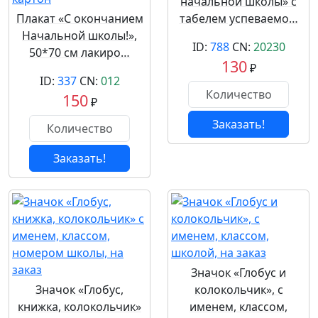
начальной школы» с
Плакат «С окончанием
табелем успеваемо…
Начальной школы!»,
ID:
788
CN:
20230
50*70 см лакиро…
130
₽
ID:
337
CN:
012
150
₽
Заказать!
Заказать!
Значок «Глобус и
Значок «Глобус,
колокольчик», с
книжка, колокольчик»
именем, классом,