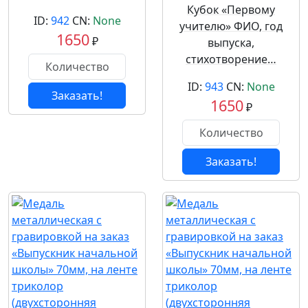
Кубок «Первому
ID:
942
CN:
None
учителю» ФИО, год
1650
₽
выпуска,
стихотворение…
ID:
943
CN:
None
Заказать!
1650
₽
Заказать!