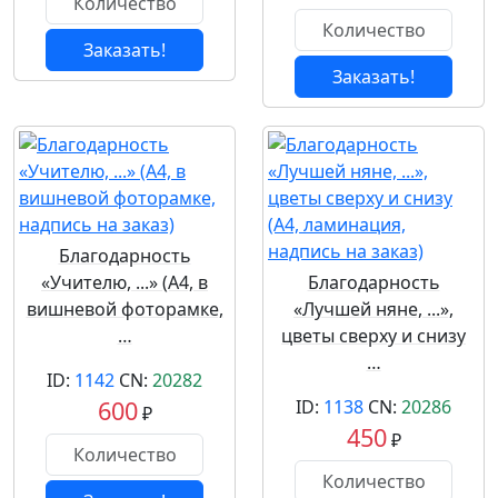
Заказать!
Заказать!
Благодарность
«Учителю, ...» (А4, в
Благодарность
вишневой фоторамке,
«Лучшей няне, ...»,
…
цветы сверху и снизу
…
ID:
1142
CN:
20282
600
ID:
1138
CN:
20286
₽
450
₽