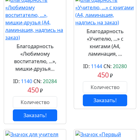
Благодарность
«Учителю, ...» с
Благодарность
книгами (А4,
«Любимому
ламинация, …
воспитателю, ...»,
ID:
1144
CN:
20280
мишки-друзья…
450
₽
ID:
1140
CN:
20284
450
₽
Заказать!
Заказать!