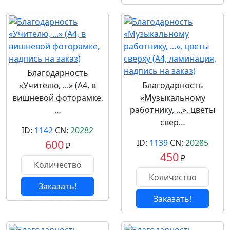
Благодарность
«Учителю, ...» (А4, в
Благодарность
вишневой фоторамке,
«Музыкальному
…
работнику, ...», цветы
свер…
ID:
1142
CN:
20282
600
ID:
1139
CN:
20285
₽
450
₽
Заказать!
Заказать!