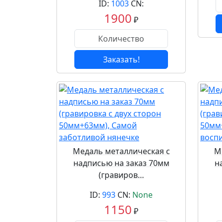
ID:
1003
CN:
1900
₽
Заказать!
Медаль металлическая с
М
надписью на заказ 70мм
н
(гравиров…
ID:
993
CN:
None
1150
₽