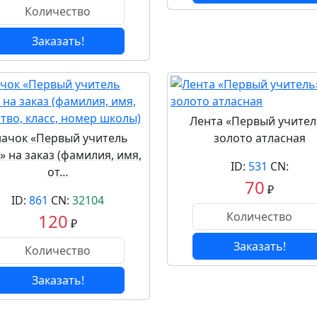
Заказать!
Лента «Первый учител
начок «Первый учитель
золото атласная
» на заказ (фамилия, имя,
ID:
531
CN:
от…
70
₽
ID:
861
CN:
32104
120
₽
Заказать!
Заказать!