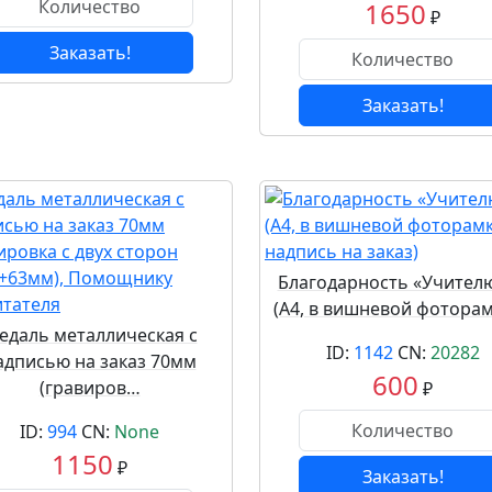
1650
₽
Заказать!
Заказать!
Благодарность «Учителю, 
(А4, в вишневой фотора
едаль металлическая с
ID:
1142
CN:
20282
адписью на заказ 70мм
600
(гравиров…
₽
ID:
994
CN:
None
1150
₽
Заказать!