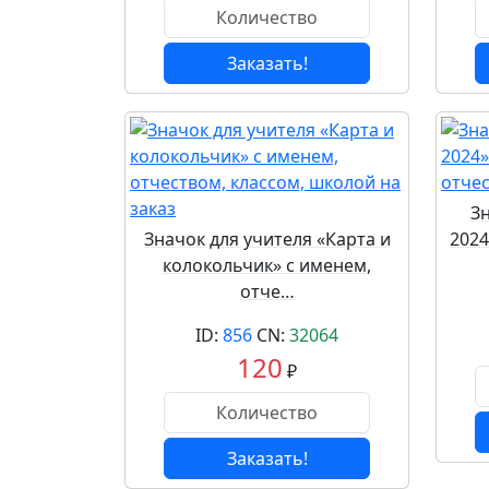
Заказать!
З
Значок для учителя «Карта и
2024
колокольчик» с именем,
отче…
ID:
856
CN:
32064
120
₽
Заказать!