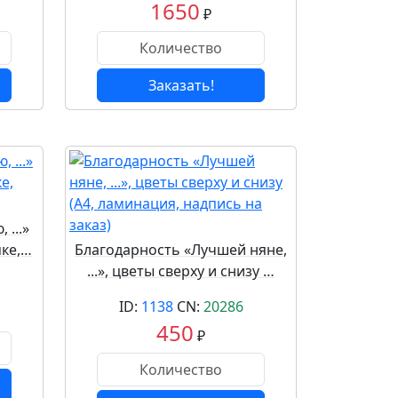
1650
₽
Заказать!
...»
мке,…
Благодарность «Лучшей няне,
...», цветы сверху и снизу …
ID:
1138
CN:
20286
450
₽