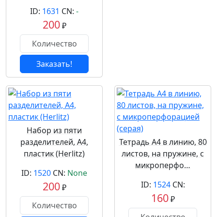
ID:
1631
CN:
-
200
₽
Заказать!
Набор из пяти
разделителей, А4,
Тетрадь А4 в линию, 80
пластик (Herlitz)
листов, на пружине, с
микроперфо…
ID:
1520
CN:
None
200
ID:
1524
CN:
₽
160
₽