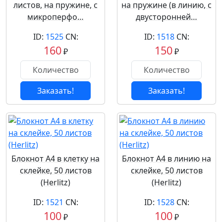
листов, на пружине, с
на пружине (в линию, с
микроперфо…
двусторонней…
ID:
1525
CN:
ID:
1518
CN:
160
150
₽
₽
Заказать!
Заказать!
Блокнот А4 в клетку на
Блокнот А4 в линию на
склейке, 50 листов
склейке, 50 листов
(Herlitz)
(Herlitz)
ID:
1521
CN:
ID:
1528
CN:
100
100
₽
₽