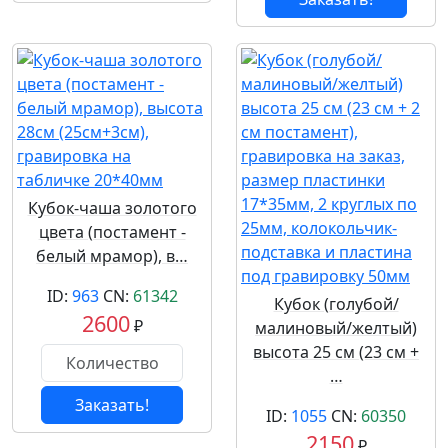
Кубок-чаша золотого
цвета (постамент -
белый мрамор), в…
ID:
963
CN:
61342
Кубок (голубой/
2600
₽
малиновый/желтый)
высота 25 см (23 см +
…
Заказать!
ID:
1055
CN:
60350
2150
₽