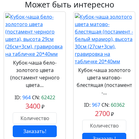
Может быть интересно
Кубок-чаша бело-
золотого цвета
Кубок-чаша золотого
(постамент черного
цвета матово-
цвета…
блестящая (постамент
-…
ID:
964
CN:
62422
3400
ID:
967
CN:
60362
₽
2700
₽
Заказать!
Заказать!