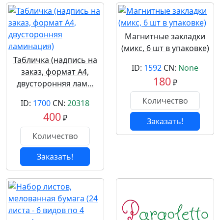
Магнитные закладки
(микс, 6 шт в упаковке)
Табличка (надпись на
ID:
1592
CN:
None
заказ, формат А4,
180
₽
двусторонняя лам…
ID:
1700
CN:
20318
400
₽
Заказать!
Заказать!