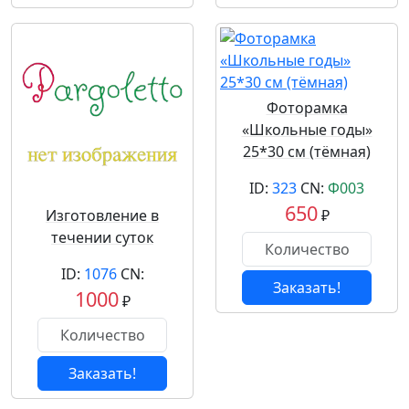
Фоторамка
«Школьные годы»
25*30 см (тёмная)
ID:
323
CN:
Ф003
650
Изготовление в
₽
течении суток
ID:
1076
CN:
Заказать!
1000
₽
Заказать!