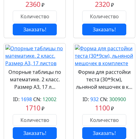
2360
2320
₽
₽
Заказать!
Заказать!
Опорные таблицы по
Форма для расстойки
математике. 2 класс.
теста (30*9см),
Размер А3, 17 л…
льняной мешочек в к…
ID:
1698
CN:
12002
ID:
932
CN:
300900
1710
1100
₽
₽
Заказать!
Заказать!