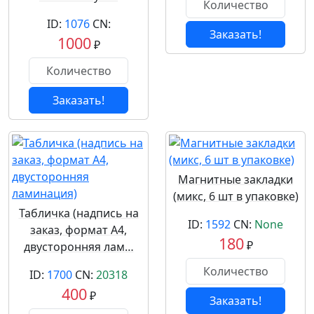
ID:
1076
CN:
Заказать!
1000
₽
Заказать!
Магнитные закладки
(микс, 6 шт в упаковке)
Табличка (надпись на
ID:
1592
CN:
None
заказ, формат А4,
180
₽
двусторонняя лам…
ID:
1700
CN:
20318
400
₽
Заказать!