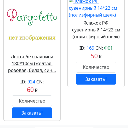
Флажок РФ
сувенирный 14*22 см
(полиэфирный шелк)
ID:
169
CN:
Ф01
50
Лента без надписи
₽
180*10см (желтая,
розовая, белая, син…
Заказать!
ID:
924
CN:
60
₽
Заказать!