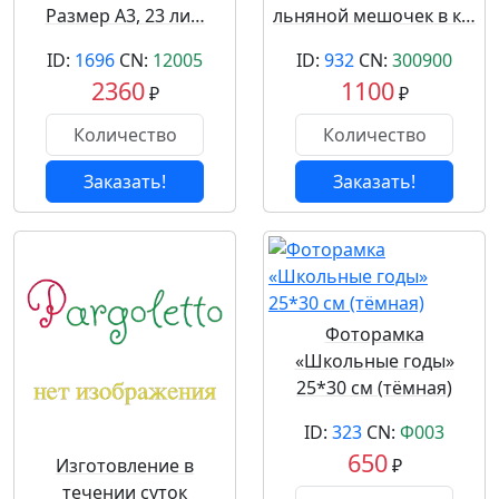
Размер А3, 23 ли…
льняной мешочек в к…
ID:
1696
CN:
12005
ID:
932
CN:
300900
2360
1100
₽
₽
Заказать!
Заказать!
Фоторамка
«Школьные годы»
25*30 см (тёмная)
ID:
323
CN:
Ф003
650
Изготовление в
₽
течении суток