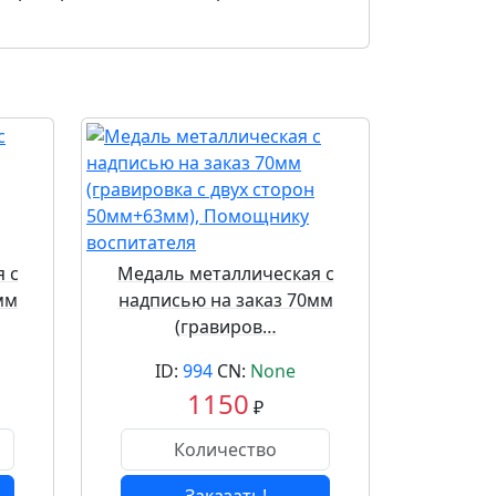
 с
Медаль металлическая с
мм
надписью на заказ 70мм
(гравиров…
ID:
994
CN:
None
1150
₽