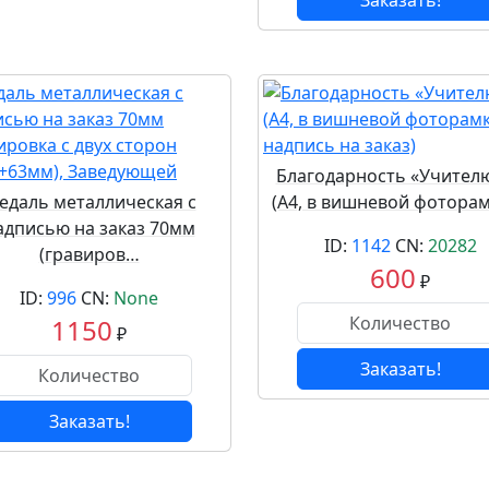
Заказать!
Благодарность «Учителю, 
едаль металлическая с
(А4, в вишневой фотора
адписью на заказ 70мм
ID:
1142
CN:
20282
(гравиров…
600
₽
ID:
996
CN:
None
1150
₽
Заказать!
Заказать!