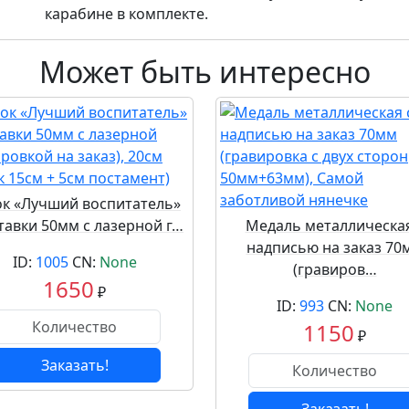
карабине в комплекте.
Может быть интересно
ок «Лучший воспитатель»
ставки 50мм с лазерной г…
Медаль металлическая
надписью на заказ 70
ID:
1005
CN:
None
(гравиров…
1650
₽
ID:
993
CN:
None
1150
₽
Заказать!