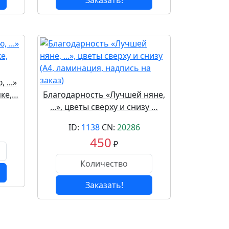
Заказать!
...»
мке,…
Благодарность «Лучшей няне,
...», цветы сверху и снизу …
ID:
1138
CN:
20286
450
₽
Заказать!