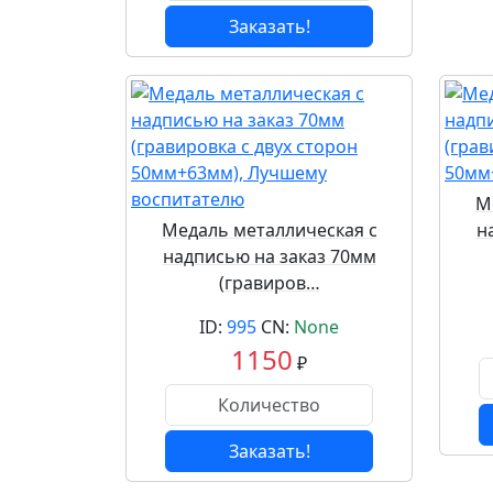
Заказать!
М
Медаль металлическая с
н
надписью на заказ 70мм
(гравиров…
ID:
995
CN:
None
1150
₽
Заказать!