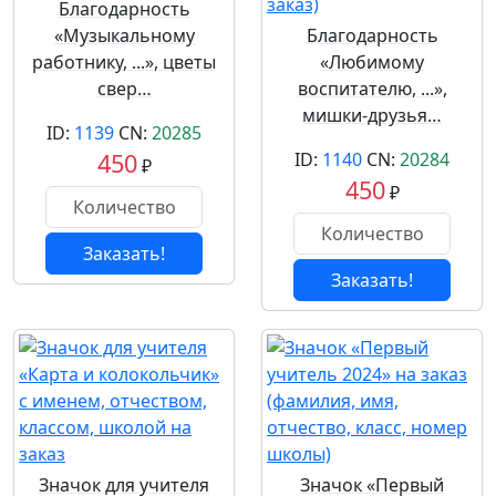
Благодарность
«Музыкальному
Благодарность
работнику, ...», цветы
«Любимому
свер…
воспитателю, ...»,
мишки-друзья…
ID:
1139
CN:
20285
450
ID:
1140
CN:
20284
₽
450
₽
Заказать!
Заказать!
Значок для учителя
Значок «Первый