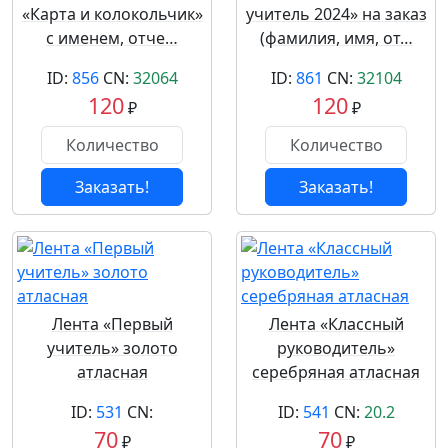
«Карта и колокольчик»
учитель 2024» на заказ
с именем, отче…
(фамилия, имя, от…
ID:
856
CN:
32064
ID:
861
CN:
32104
120
120
₽
₽
Заказать!
Заказать!
Лента «Первый
Лента «Классный
учитель» золото
руководитель»
атласная
серебряная атласная
ID:
531
CN:
ID:
541
CN:
20.2
70
70
₽
₽