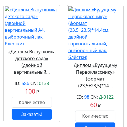
«Диплом Выпускника
детского сада»
(двойной
Диплом «Будущему
вертикальный…
Первокласснику»
(формат
ID:
586
CN:
0138
(23,5+23,5)*14…
100
₽
ID:
98
CN:
Д-0122
60
₽
Заказать!