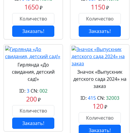
1650
1150
₽
₽
Заказать!
Заказать!
Гирлянда «До
свидания, детский
Значок «Выпускник
сад!»
детского сада 2024» на
заказ
ID:
3
CN:
002
200
ID:
415
CN:
32003
₽
120
₽
Заказать!
Заказать!