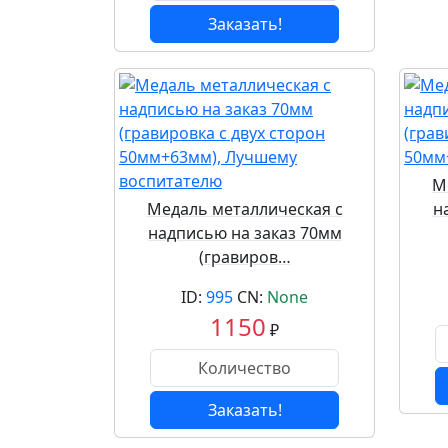
Заказать!
М
Медаль металлическая с
н
надписью на заказ 70мм
(гравиров…
ID:
995
CN:
None
1150
₽
Заказать!