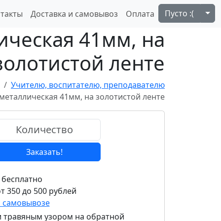
Tog
Пусто :(
такты
Доставка и самовывоз
Оплата
ическая 41мм, на
золотистой ленте
Учителю, воспитателю, преподавателю
металлическая 41мм, на золотистой ленте
Заказать!
 бесплатно
т 350 до 500 рублей
и самовывозе
и травяным узором на обратной