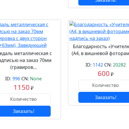
Заказать!
Благодарность «Учителю, 
едаль металлическая с
(А4, в вишневой фотора
адписью на заказ 70мм
ID:
1142
CN:
20282
(гравиров…
600
₽
ID:
996
CN:
None
1150
₽
Заказать!
Заказать!