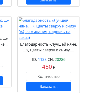
Заказать!
...»
мке,…
Благодарность «Лучшей няне,
...», цветы сверху и снизу …
ID:
1138
CN:
20286
450
₽
Заказать!