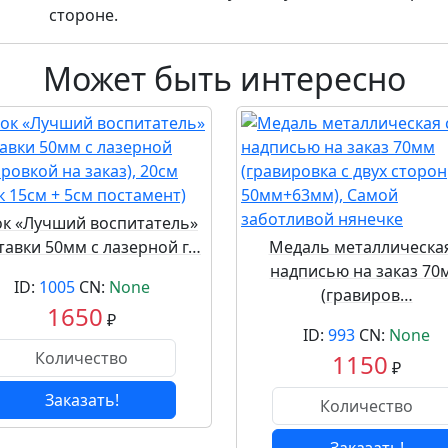
стороне.
Может быть интересно
ок «Лучший воспитатель»
ставки 50мм с лазерной г…
Медаль металлическая
надписью на заказ 70
ID:
1005
CN:
None
(гравиров…
1650
₽
ID:
993
CN:
None
1150
₽
Заказать!