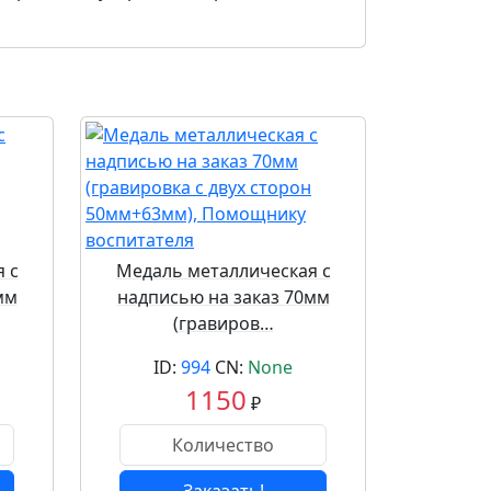
 с
Медаль металлическая с
мм
надписью на заказ 70мм
(гравиров…
ID:
994
CN:
None
1150
₽