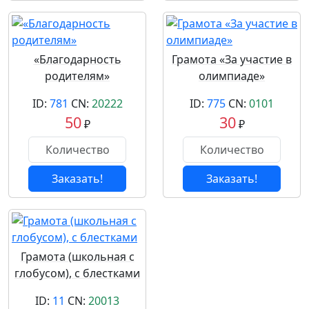
«Благодарность
Грамота «За участие в
родителям»
олимпиаде»
ID:
781
CN:
20222
ID:
775
CN:
0101
50
30
₽
₽
Заказать!
Заказать!
Грамота (школьная с
глобусом), с блестками
ID:
11
CN:
20013