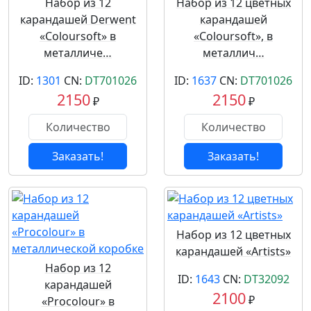
Набор из 12
Набор из 12 цветных
карандашей Derwent
карандашей
«Coloursoft» в
«Coloursoft», в
металличе…
металлич…
ID:
1301
CN:
DT701026
ID:
1637
CN:
DT701026
2150
2150
₽
₽
Заказать!
Заказать!
Набор из 12 цветных
карандашей «Artists»
Набор из 12
ID:
1643
CN:
DT32092
карандашей
2100
₽
«Procolour» в