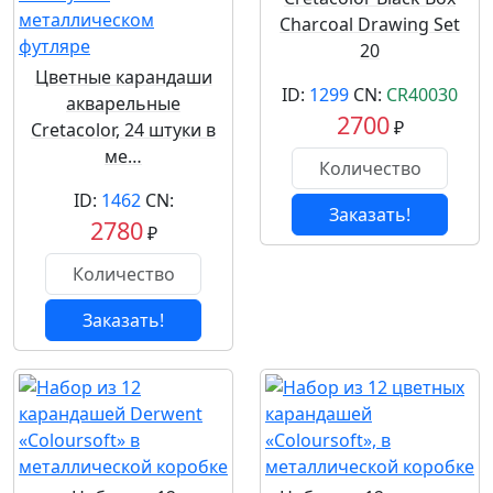
Charcoal Drawing Set
20
Цветные карандаши
ID:
1299
CN:
CR40030
акварельные
2700
₽
Cretacolor, 24 штуки в
ме…
ID:
1462
CN:
Заказать!
2780
₽
Заказать!