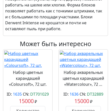
работать на шелке или хлопке. Форма блоков
позволяет работать как с тонкими штрихами, так
и с большими по площади участками. Блоки
Derwent Inktense не крошатся и почти не
оставляют пыль при работе.
Может быть интересно
Набор цветных
Набор акварельных
карандашей
цветных карандашей
«Coloursoft», 72 шт.
«Watercolour», 72 …
ID:
1635
CN:
DT701029
ID:
1636
CN:
DT32889
15000
15000
₽
₽