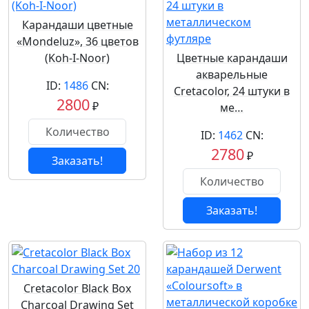
Карандаши цветные
«Mondeluz», 36 цветов
(Koh-I-Noor)
Цветные карандаши
акварельные
ID:
1486
CN:
Cretacolor, 24 штуки в
2800
₽
ме…
ID:
1462
CN:
2780
₽
Заказать!
Заказать!
Cretacolor Black Box
Charcoal Drawing Set