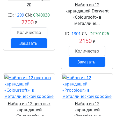
20
Набор из 12
карандашей Derwent
ID:
1299
CN:
CR40030
«Coloursoft» в
2700
₽
металличе…
ID:
1301
CN:
DT701026
2150
₽
Заказать!
Заказать!
Набор из 12 цветных
Набор из 12
карандашей
карандашей