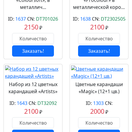
«Coloursoft», в
«Procolour» в
металлич…
металлической коро…
ID:
1637
CN:
DT701026
ID:
1638
CN:
DT2302505
2150
2100
₽
₽
Заказать!
Заказать!
Набор из 12 цветных
Цветные карандаши
карандашей «Artists»
«Magic» (12+1 цв.)
ID:
1643
CN:
DT32092
ID:
1303
CN:
2100
2000
₽
₽