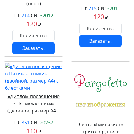
(перо)
ID:
715
CN:
32011
ID:
714
CN:
32012
120
₽
120
₽
Заказать!
Заказать!
«Диплом посвящение
в Пятиклассники»
(двойной, размер А4…
ID:
851
CN:
20237
Лента «Гимназист»
110
₽
триколор, шелк