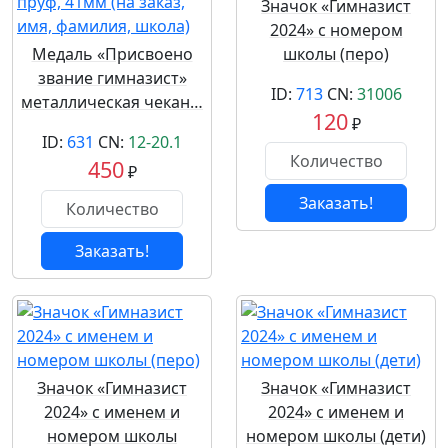
Значок «Гимназист
2024» с номером
Медаль «Присвоено
школы (перо)
звание гимназист»
ID:
713
CN:
31006
металлическая чекан…
120
₽
ID:
631
CN:
12-20.1
450
₽
Заказать!
Заказать!
Значок «Гимназист
Значок «Гимназист
2024» с именем и
2024» с именем и
номером школы
номером школы (дети)