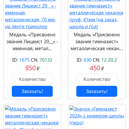
Медаль «Присвоено
Медаль «Присвоено
звание Лицеист 20__» -
звание гимназист»
именная, метал…
металлическая чекан…
ID:
1675
CN:
70132
ID:
630
CN:
12-20.2
850
450
₽
₽
Заказать!
Заказать!