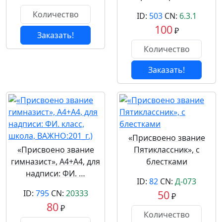
ID:
503
CN:
6.3.1
100
₽
Заказать!
Заказать!
«Присвоено звание
«Присвоено звание
Пятиклассник», с
гимназист», A4+A4, для
блестками
надписи: ФИ. …
ID:
82
CN:
Д-073
ID:
795
CN:
20333
50
₽
80
₽