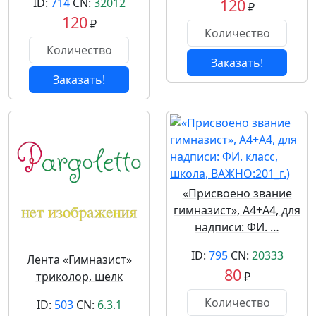
ID:
714
CN:
32012
120
₽
120
₽
Заказать!
Заказать!
«Присвоено звание
гимназист», A4+A4, для
надписи: ФИ. …
ID:
795
CN:
20333
Лента «Гимназист»
80
триколор, шелк
₽
ID:
503
CN:
6.3.1