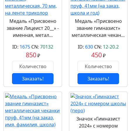
Медаль «Присвоено
Медаль «Присвоено
звание Лицеист 20__» -
звание гимназист»
именная, метал…
металлическая чекан…
ID:
1675
CN:
70132
ID:
630
CN:
12-20.2
850
450
₽
₽
Заказать!
Заказать!
Значок «Гимназист
2024» с номером