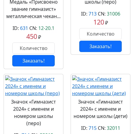
Медаль «Присвоено
школы (перо)
звание гимназист»
ID:
713
CN:
31006
металлическая чекан…
120
₽
ID:
631
CN:
12-20.1
450
₽
Заказать!
Заказать!
Значок «Гимназист
Значок «Гимназист
2024» с именем и
2024» с именем и
номером школы
номером школы (дети)
(перо)
ID:
715
CN:
32011