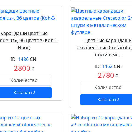
Карандаши цветные
deluz», 36 цветов (Koh-I-
Цветные карандаши
Noor)
акварельные Cretacolor,
штуки в ме…
ID:
1486
CN:
2800
ID:
1462
CN:
₽
2780
₽
Заказать!
Заказать!