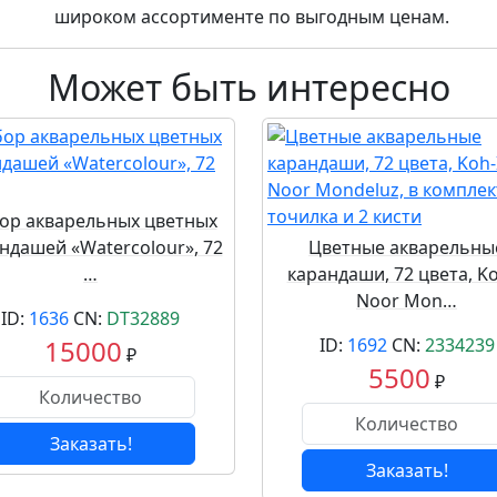
широком ассортименте по выгодным ценам.
Может быть интересно
ор акварельных цветных
ндашей «Watercolour», 72
Цветные акварельны
…
карандаши, 72 цвета, Ko
Noor Mon…
ID:
1636
CN:
DT32889
15000
ID:
1692
CN:
2334239
₽
5500
₽
Заказать!
Заказать!