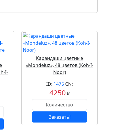
Карандаши цветные
е
«Mondeluz», 48 цветов (Koh-I-
h-I-
Noor)
ID:
1475
CN:
4250
₽
Заказать!