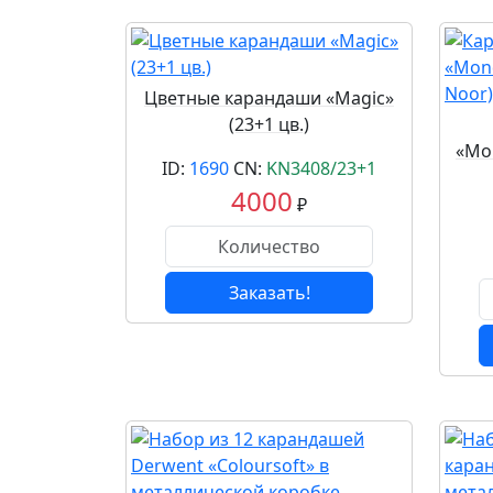
Цветные карандаши «Magic»
(23+1 цв.)
«Mon
ID:
1690
CN:
KN3408/23+1
4000
₽
Заказать!