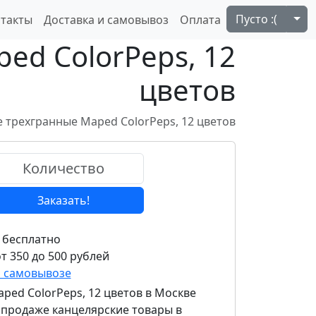
Tog
Пусто :(
такты
Доставка и самовывоз
Оплата
ed ColorPeps, 12
цветов
 трехгранные Maped ColorPeps, 12 цветов
Заказать!
 бесплатно
т 350 до 500 рублей
и самовывозе
ped ColorPeps, 12 цветов
в Москве
в продаже канцелярские товары в