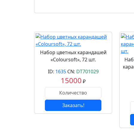
Набор цветных карандашей
«Coloursoft», 72 шт.
Наб
кара
ID:
1635
CN:
DT701029
15000
₽
Заказать!