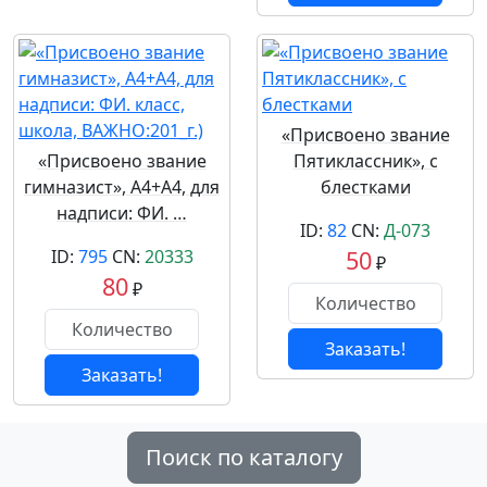
«Присвоено звание
«Присвоено звание
Пятиклассник», с
гимназист», A4+A4, для
блестками
надписи: ФИ. …
ID:
82
CN:
Д-073
ID:
795
CN:
20333
50
₽
80
₽
Заказать!
Заказать!
Поиск по каталогу