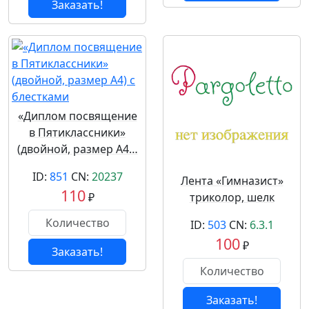
Заказать!
«Диплом посвящение
в Пятиклассники»
(двойной, размер А4…
ID:
851
CN:
20237
Лента «Гимназист»
110
₽
триколор, шелк
ID:
503
CN:
6.3.1
100
₽
Заказать!
Заказать!