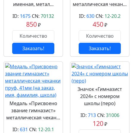
именная, метал…
металлическая чекан…
ID:
1675
CN:
70132
ID:
630
CN:
12-20.2
850
450
₽
₽
Заказать!
Заказать!
Значок «Гимназист
2024» с номером
Медаль «Присвоено
школы (перо)
звание гимназист»
ID:
713
CN:
31006
металлическая чекан…
120
₽
ID:
631
CN:
12-20.1