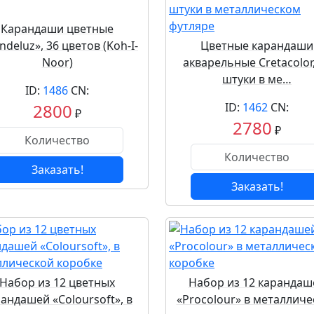
Карандаши цветные
deluz», 36 цветов (Koh-I-
Цветные карандаши
Noor)
акварельные Cretacolor,
штуки в ме…
ID:
1486
CN:
2800
ID:
1462
CN:
₽
2780
₽
Заказать!
Заказать!
Набор из 12 цветных
Набор из 12 карандаш
андашей «Coloursoft», в
«Procolour» в металличе