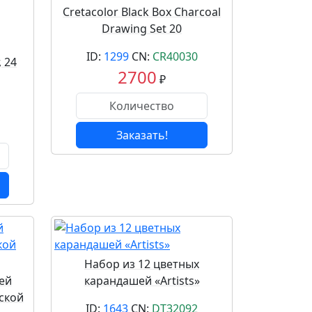
Cretacolor Black Box Charcoal
Drawing Set 20
ID:
1299
CN:
CR40030
 24
2700
₽
Заказать!
Набор из 12 цветных
ей
карандашей «Artists»
ской
ID:
1643
CN:
DT32092