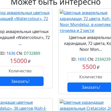
Может быть интересно
ор акварельных цветных
ндашей «Watercolour», 72
Цветные акварельны
…
карандаши, 72 цвета, Ko
Noor Mon…
ID:
1636
CN:
DT32889
15000
ID:
1692
CN:
2334239
₽
5500
₽
Заказать!
Заказать!