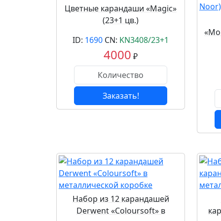
Цветные карандаши «Magic»
(23+1 цв.)
«Mon
ID:
1690
CN:
KN3408/23+1
4000
₽
Заказать!
Набор из 12 карандашей
Derwent «Coloursoft» в
кар