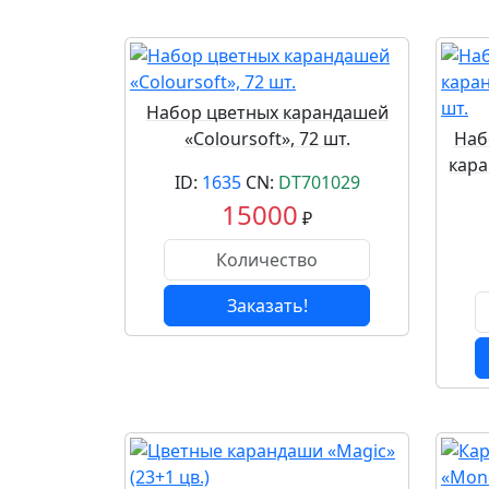
Набор цветных карандашей
«Coloursoft», 72 шт.
Наб
кара
ID:
1635
CN:
DT701029
15000
₽
Заказать!