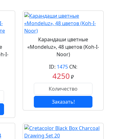
Карандаши цветные
е
«Mondeluz», 48 цветов (Koh-I-
h-I-
Noor)
ID:
1475
CN:
4250
₽
Заказать!