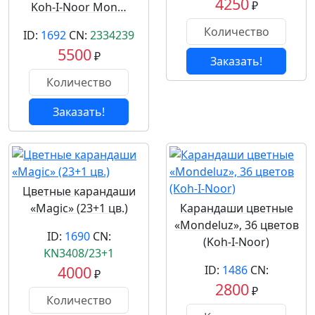
4250
₽
Koh-I-Noor Mon…
ID:
1692
CN:
2334239
5500
₽
Заказать!
Заказать!
Цветные карандаши
«Magic» (23+1 цв.)
Карандаши цветные
«Mondeluz», 36 цветов
ID:
1690
CN:
(Koh-I-Noor)
KN3408/23+1
4000
ID:
1486
CN:
₽
2800
₽