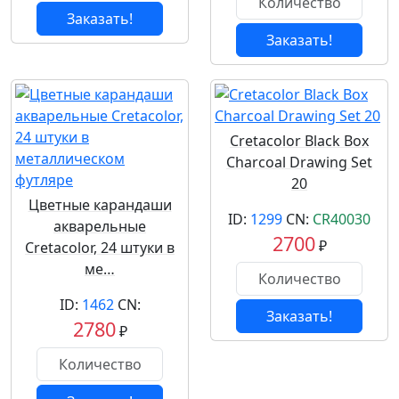
Заказать!
Заказать!
Cretacolor Black Box
Charcoal Drawing Set
20
Цветные карандаши
ID:
1299
CN:
CR40030
акварельные
2700
₽
Cretacolor, 24 штуки в
ме…
ID:
1462
CN:
Заказать!
2780
₽