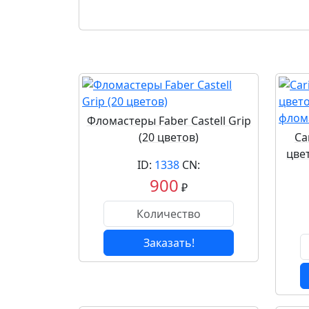
Фломастеры Faber Castell Grip
(20 цветов)
Ca
цве
ID:
1338
CN:
900
₽
Заказать!