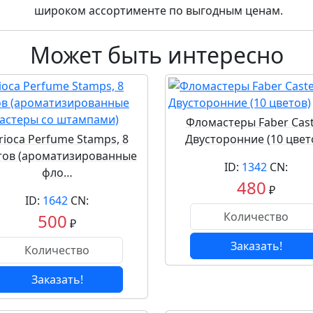
широком ассортименте по выгодным ценам.
Может быть интересно
Фломастеры Faber Cast
rioca Perfume Stamps, 8
Двусторонние (10 цвет
тов (ароматизированные
ID:
1342
CN:
фло…
480
₽
ID:
1642
CN:
500
₽
Заказать!
Заказать!