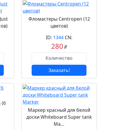
Just
Фломастеры Centropen (12
тов)
цветов)
ID:
1344
CN:
280
₽
Заказать!
 (6
Маркер красный для белой
доски Whiteboard Super tank
Ma…