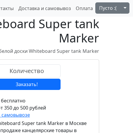
Tog
Пусто :(
такты
Доставка и самовывоз
Оплата
board Super tank
Marker
белой доски Whiteboard Super tank Marker
Заказать!
 бесплатно
т 350 до 500 рублей
и самовывозе
iteboard Super tank Marker
в Москве
в продаже канцелярские товары в