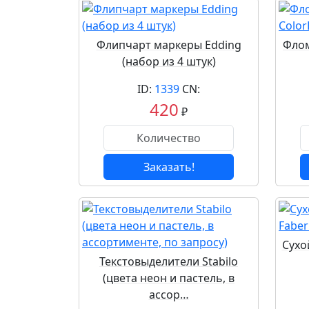
Флипчарт маркеры Edding
Флом
(набор из 4 штук)
ID:
1339
CN:
420
₽
Заказать!
Сухо
Текстовыделители Stabilo
(цвета неон и пастель, в
ассор…