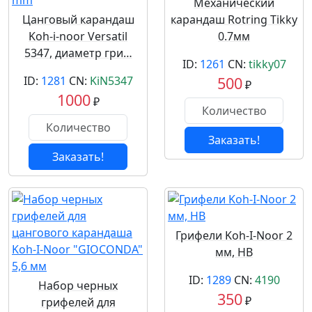
Механический
Цанговый карандаш
карандаш Rotring Tikky
Koh-i-noor Versatil
0.7мм
5347, диаметр гри…
ID:
1261
CN:
tikky07
ID:
1281
CN:
KiN5347
500
₽
1000
₽
Заказать!
Заказать!
Грифели Koh-I-Noor 2
мм, HB
ID:
1289
CN:
4190
Набор черных
350
₽
грифелей для