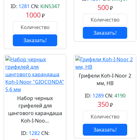
ID:
1281
CN:
KiN5347
500
₽
1000
₽
Заказать!
Заказать!
Грифели Koh-I-Noor 2
мм, HB
ID:
1289
CN:
4190
Набор черных
350
₽
грифелей для
цангового карандаша
Koh-I-Noo…
Заказать!
ID:
1282
CN: