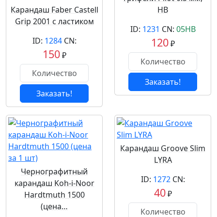
Карандаш Faber Castell
HB
Grip 2001 с ластиком
ID:
1231
CN:
05HB
ID:
1284
CN:
120
₽
150
₽
Заказать!
Заказать!
Карандаш Groove Slim
LYRA
Чернографитный
ID:
1272
CN:
карандаш Koh-i-Noor
40
₽
Hardtmuth 1500
(цена…