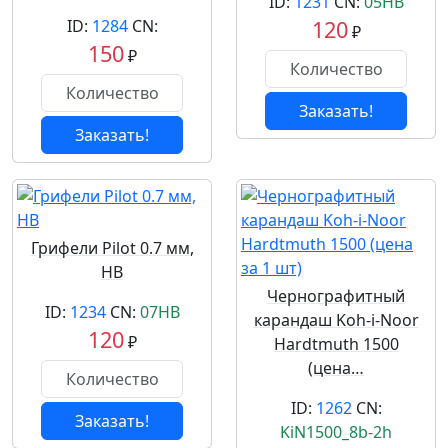
ID:
1231
CN:
05HB
ID:
1284
CN:
120
₽
150
₽
Заказать!
Заказать!
Грифели Pilot 0.7 мм,
HB
Чернографитный
ID:
1234
CN:
07HB
карандаш Koh-i-Noor
120
₽
Hardtmuth 1500
(цена…
ID:
1262
CN:
Заказать!
KiN1500_8b-2h