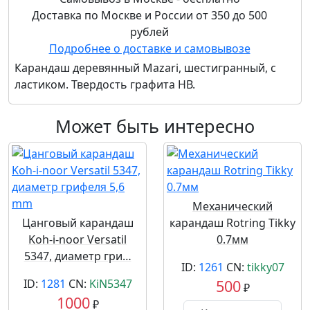
Доставка по Москве и России от 350 до 500
рублей
Подробнее о доставке и самовывозе
Карандаш деревянный Mazari, шестигранный, с
ластиком. Твердость графита НВ.
Может быть интересно
Механический
Цанговый карандаш
карандаш Rotring Tikky
Koh-i-noor Versatil
0.7мм
5347, диаметр гри…
ID:
1261
CN:
tikky07
ID:
1281
CN:
KiN5347
500
₽
1000
₽