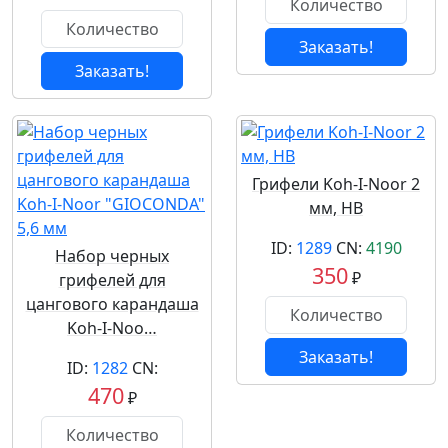
Заказать!
Заказать!
Грифели Koh-I-Noor 2
мм, HB
ID:
1289
CN:
4190
Набор черных
350
₽
грифелей для
цангового карандаша
Koh-I-Noo…
Заказать!
ID:
1282
CN:
470
₽