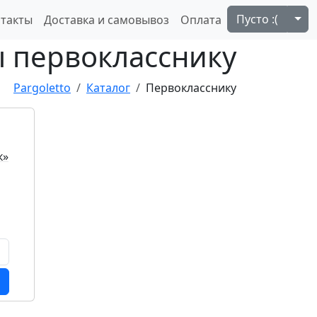
Tog
Пусто :(
такты
Доставка и самовывоз
Оплата
 первокласснику
Pargoletto
Каталог
Первокласснику
к»