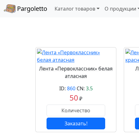
Pargoletto
Каталог товаров
О продукции
Лента «Первоклассник» белая
Л
атласная
ID:
860
CN:
3.5
50
₽
Заказать!