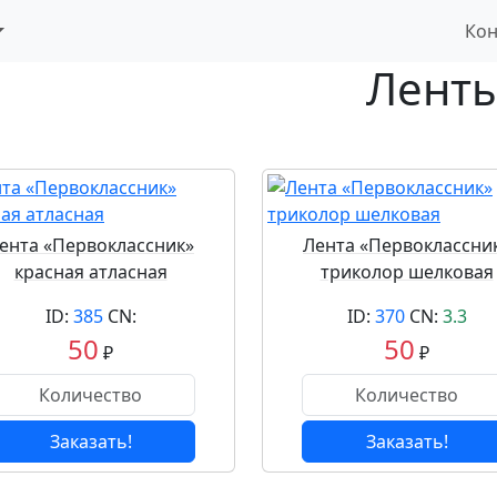
Кон
Ленты
ента «Первоклассник»
Лента «Первоклассни
красная атласная
триколор шелковая
ID:
385
CN:
ID:
370
CN:
3.3
50
50
₽
₽
Заказать!
Заказать!