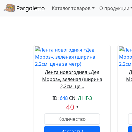
Pargoletto
Каталог товаров
О продукции
Лента новогодняя «Дед
Л
Мороз», зелёная (ширина
Мо
2,2см, це…
ID:
648
CN:
Л НГ-З
40
₽
Заказать!