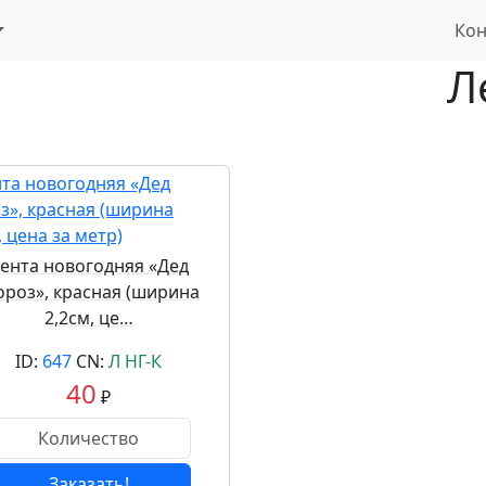
Кон
Л
ента новогодняя «Дед
роз», красная (ширина
2,2см, це…
ID:
647
CN:
Л НГ-К
40
₽
Заказать!