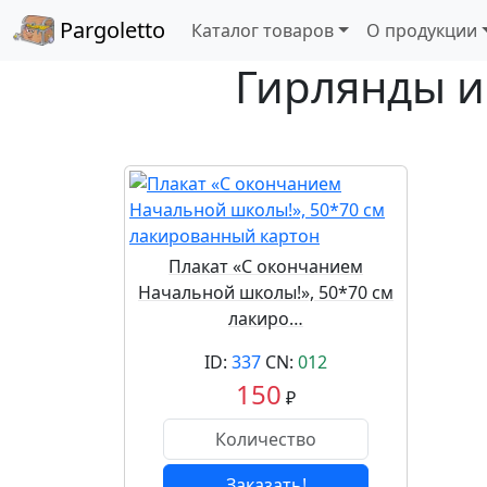
Pargoletto
Каталог товаров
О продукции
Гирлянды и
Плакат «С окончанием
Начальной школы!», 50*70 см
лакиро…
ID:
337
CN:
012
150
₽
Заказать!