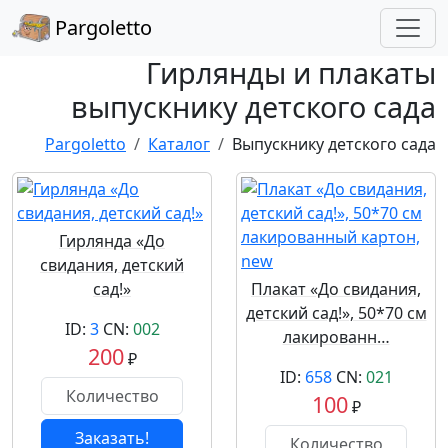
Pargoletto
Гирлянды и плакаты
выпускнику детского сада
Pargoletto
Каталог
Выпускнику детского сада
Гирлянда «До
свидания, детский
сад!»
Плакат «До свидания,
детский сад!», 50*70 см
ID:
3
CN:
002
лакированн…
200
₽
ID:
658
CN:
021
100
₽
Заказать!