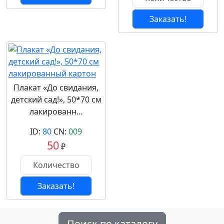
Заказать!
Плакат «До свидания,
детский сад!», 50*70 см
лакированн…
ID:
80
CN:
009
50
₽
Заказать!
Поиск по каталогу