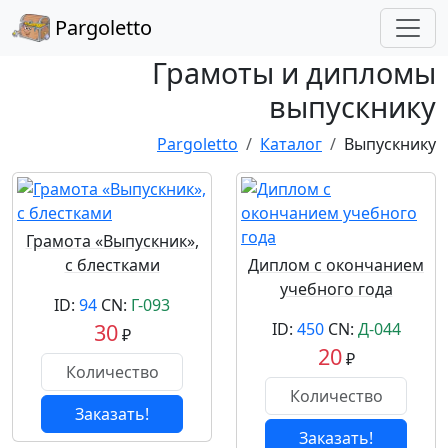
Pargoletto
Грамоты и дипломы
выпускнику
Pargoletto
Каталог
Выпускнику
Грамота «Выпускник»,
с блестками
Диплом с окончанием
учебного года
ID:
94
CN:
Г-093
30
ID:
450
CN:
Д-044
₽
20
₽
Заказать!
Заказать!