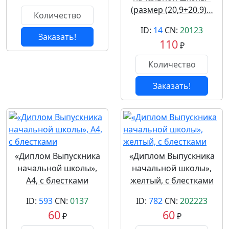
(размер (20,9+20,9)…
ID:
14
CN:
20123
Заказать!
110
₽
Заказать!
«Диплом Выпускника
«Диплом Выпускника
начальной школы»,
начальной школы»,
А4, с блестками
желтый, с блестками
ID:
593
CN:
0137
ID:
782
CN:
202223
60
60
₽
₽