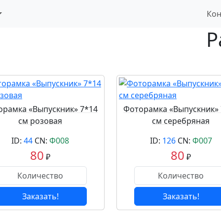
Кон
Р
орамка «Выпускник» 7*14
Фоторамка «Выпускник» 
см розовая
см серебряная
ID:
44
CN:
Ф008
ID:
126
CN:
Ф007
80
80
₽
₽
Заказать!
Заказать!