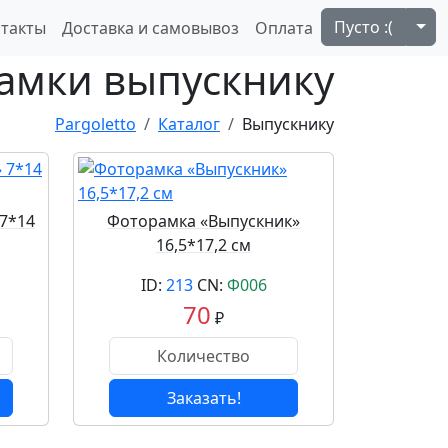
Tog
Пусто :(
такты
Доставка и самовывоз
Оплата
амки выпускнику
Pargoletto
Каталог
Выпускнику
7*14
Фоторамка «Выпускник»
16,5*17,2 см
ID:
213
CN:
Ф006
70
₽
Заказать!