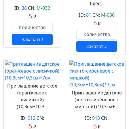
блес…
ID:
38
CN:
М-032
5
ID:
81
CN:
М-030
₽
5
₽
Заказать!
Заказать!
Приглашение детское
(оранжевое с
Приглашение детское
лисичкой)
(желто-сиреневое с
(10,3см+10,3…
мишкой) (10,3см+…
ID:
912
CN:
ID:
913
CN:
5
5
₽
₽