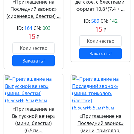
«Приглашение на
детское, с блёстками,
Последний звонок»
формат 10,8*(7,4 + …
(сиреневое, блестки) …
ID:
589
CN:
142
ID:
164
CN:
003
15
₽
15
₽
Заказать!
Заказать!
«Приглашение на
Выпускной вечер»
«Приглашение на
(мини, блестки)
Последний звонок»
(6,5см…
(мини, триколор,