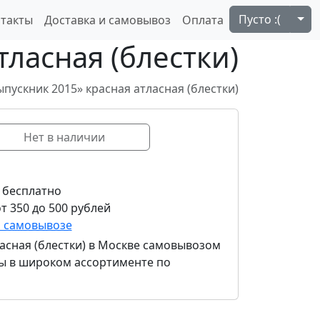
Tog
Пусто :(
такты
Доставка и самовывоз
Оплата
тласная (блестки)
ыпускник 2015» красная атласная (блестки)
Нет в наличии
 бесплатно
т 350 до 500 рублей
и самовывозе
асная (блестки)
в Москве самовывозом
нты в широком ассортименте по