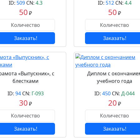
ID:
509
CN:
4.3
ID:
512
CN:
4.4
50
50
₽
₽
Заказать!
Заказать!
рамота «Выпускник», с
Диплом с окончание
блестками
учебного года
ID:
94
CN:
Г-093
ID:
450
CN:
Д-044
30
20
₽
₽
Заказать!
Заказать!