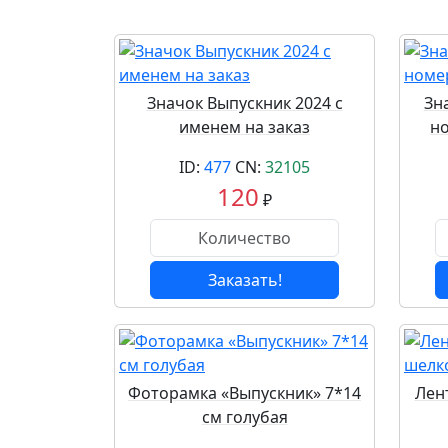
Значок Выпускник 2024 с
Зн
именем на заказ
н
ID:
477
CN:
32105
120
₽
Заказать!
Фоторамка «Выпускник» 7*14
Лен
см голубая