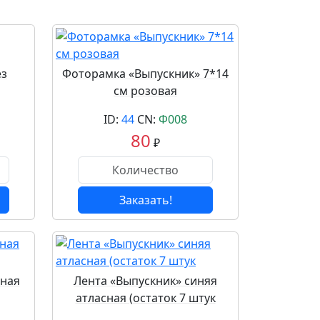
ез
Фоторамка «Выпускник» 7*14
см розовая
ID:
44
CN:
Ф008
80
₽
Заказать!
сная
Лента «Выпускник» синяя
атласная (остаток 7 штук