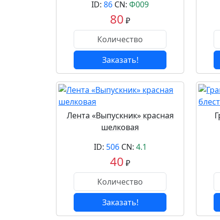
ID:
86
CN:
Ф009
80
₽
Заказать!
Лента «Выпускник» красная
Г
шелковая
ID:
506
CN:
4.1
40
₽
Заказать!