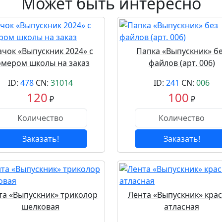
Может быть интересно
ачок «Выпускник 2024» с
Папка «Выпускник» б
омером школы на заказ
файлов (арт. 006)
ID:
478
CN:
31014
ID:
241
CN:
006
120
100
₽
₽
Заказать!
Заказать!
та «Выпускник» триколор
Лента «Выпускник» кра
шелковая
атласная