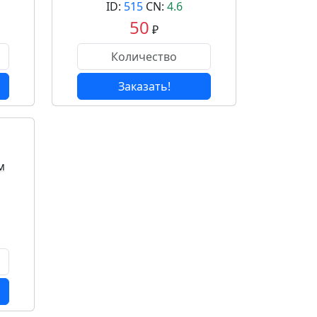
ID:
515
CN:
4.6
50
₽
Заказать!
м