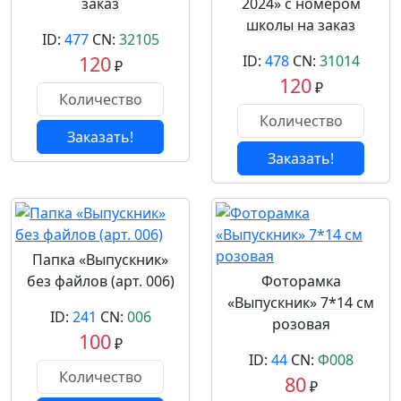
заказ
2024» с номером
школы на заказ
ID:
477
CN:
32105
120
ID:
478
CN:
31014
₽
120
₽
Заказать!
Заказать!
Папка «Выпускник»
без файлов (арт. 006)
Фоторамка
«Выпускник» 7*14 см
ID:
241
CN:
006
розовая
100
₽
ID:
44
CN:
Ф008
80
₽