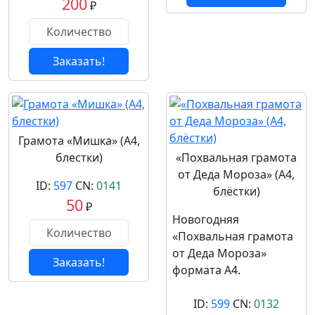
200
₽
Заказать!
Грамота «Мишка» (А4,
блестки)
«Похвальная грамота
от Деда Мороза» (А4,
ID:
597
CN:
0141
блёстки)
50
₽
Новогодняя
«Похвальная грамота
от Деда Мороза»
Заказать!
формата А4.
ID:
599
CN:
0132