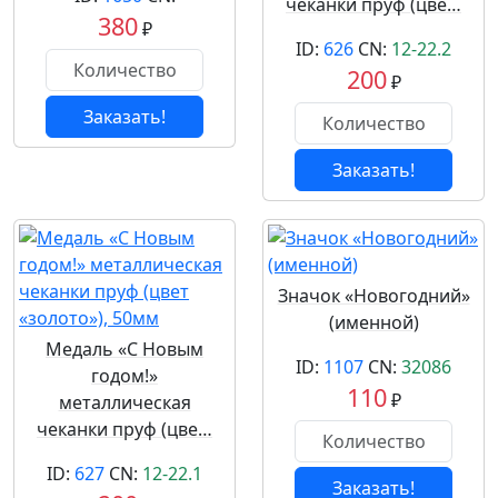
чеканки пруф (цве…
380
₽
ID:
626
CN:
12-22.2
200
₽
Заказать!
Заказать!
Значок «Новогодний»
(именной)
Медаль «С Новым
ID:
1107
CN:
32086
годом!»
110
₽
металлическая
чеканки пруф (цве…
ID:
627
CN:
12-22.1
Заказать!