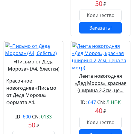
50
₽
Заказать!
«Письмо от Деда
Мороза» (А4, блёстки)
Лента новогодняя
Красочное
«Дед Мороз», красная
новогоднее «Письмо
(ширина 2,2см, це…
от Деда Мороза»
формата А4.
ID:
647
CN:
Л НГ-К
40
₽
ID:
600
CN:
0133
50
₽