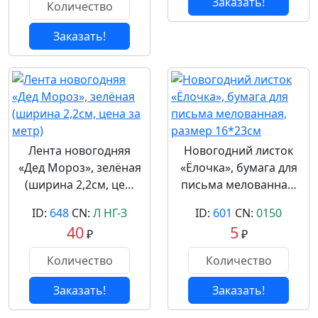
Заказать!
Заказать!
Лента новогодняя
Новогодний листок
«Дед Мороз», зелёная
«Ёлочка», бумага для
(ширина 2,2см, це…
письма мелованна…
ID:
648
CN:
Л НГ-З
ID:
601
CN:
0150
40
5
₽
₽
Заказать!
Заказать!