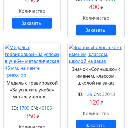
₽
400
₽
Заказать!
Заказать!
Значок «Солнышко» с
именем, классом,
Медаль с гравировкой
школой на заказ
«За успехи в учебе»
ID:
139
CN:
32013
металлическая …
120
₽
ID:
1709
CN:
40105
350
₽
Заказать!