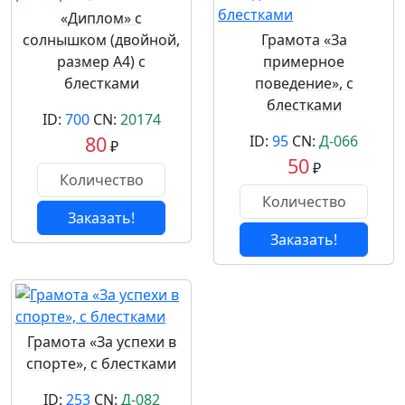
«Диплом» с
солнышком (двойной,
Грамота «За
размер А4) с
примерное
блестками
поведение», с
блестками
ID:
700
CN:
20174
80
ID:
95
CN:
Д-066
₽
50
₽
Заказать!
Заказать!
Грамота «За успехи в
спорте», с блестками
ID:
253
CN:
Д-082