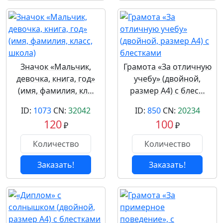
Значок «Мальчик,
Грамота «За отличную
девочка, книга, год»
учебу» (двойной,
(имя, фамилия, кл…
размер А4) с блес…
ID:
1073
CN:
32042
ID:
850
CN:
20234
120
100
₽
₽
Заказать!
Заказать!