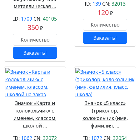
ID:
139
CN:
32013
металлическая …
120
₽
ID:
1709
CN:
40105
350
₽
Заказать!
Заказать!
Значок «Карта и
Значок «5 класс»
колокольчик» с
(триколор,
именем, классом,
колокольчик (имя,
школой …
фамилия, …
ID:
1062
CN:
32072
ID:
1072
CN:
32054