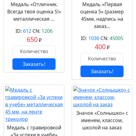
Медаль «Отличник.
Медаль «Первая
Всегда твоя оценка 5!»
оценка 5» (размер
металлическая …
45мм, надпись на
заказ…
ID:
612
CN:
1206
650
ID:
1036
CN:
45005
₽
400
₽
Заказать!
Заказать!
Значок «Солнышко» с
именем, классом,
Медаль с гравировкой
школой на заказ
«За успехи в учебе»