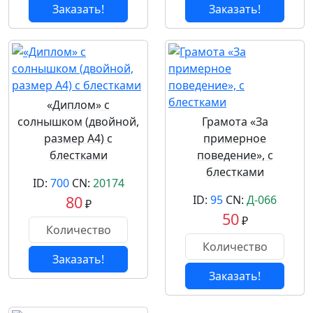
Заказать!
Заказать!
«Диплом» с
солнышком (двойной,
Грамота «За
размер А4) с
примерное
блестками
поведение», с
блестками
ID:
700
CN:
20174
80
ID:
95
CN:
Д-066
₽
50
₽
Заказать!
Заказать!