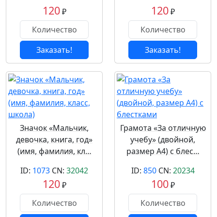
120
120
₽
₽
Заказать!
Заказать!
Значок «Мальчик,
Грамота «За отличную
девочка, книга, год»
учебу» (двойной,
(имя, фамилия, кл…
размер А4) с блес…
ID:
1073
CN:
32042
ID:
850
CN:
20234
120
100
₽
₽