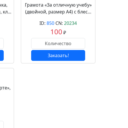
ка,
Грамота «За отличную учебу»
, кл…
(двойной, размер А4) с блес…
ID:
850
CN:
20234
100
₽
Заказать!
рте»,