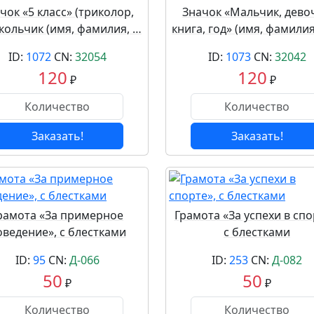
чок «5 класс» (триколор,
Значок «Мальчик, девоч
кольчик (имя, фамилия, …
книга, год» (имя, фамилия
ID:
1072
CN:
32054
ID:
1073
CN:
32042
120
120
₽
₽
Заказать!
Заказать!
рамота «За примерное
Грамота «За успехи в спо
оведение», с блестками
с блестками
ID:
95
CN:
Д-066
ID:
253
CN:
Д-082
50
50
₽
₽