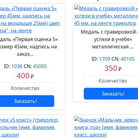
Медаль с гравировкой 
даль «Первая оценка 5»
успехи в учебе»
азмер 45мм, надпись на
металлическая …
заказ…
ID:
1709
CN:
40105
ID:
1036
CN:
45005
350
₽
400
₽
Заказать!
Заказать!