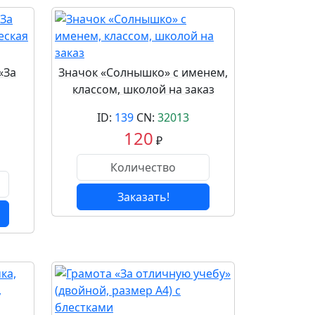
«За
Значок «Солнышко» с именем,
классом, школой на заказ
ID:
139
CN:
32013
120
₽
Заказать!