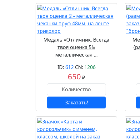
Медаль «Отличник. Всегда
Ме
твоя оценка 5!»
(р
металлическая …
ID:
612
CN:
1206
650
₽
Заказать!