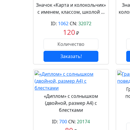
Значок «Карта и колокольчик»
Зна
с именем, классом, школой …
коло
ID:
1062
CN:
32072
120
₽
Заказать!
Г
«Диплом» с солнышком
п
(двойной, размер А4) с
блестками
ID:
700
CN:
20174