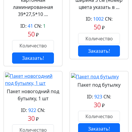
картонная
ширина 5 см (номер
ламинированная
цвета указать в …
39*27,5*10 …
ID:
1002
CN:
ID:
41
CN:
1
50
₽
50
₽
Заказать!
Заказать!
Пакет под бутылку
Пакет новогодний под
ID:
923
CN:
бутылку, 1 шт
30
₽
ID:
922
CN:
30
₽
Заказать!