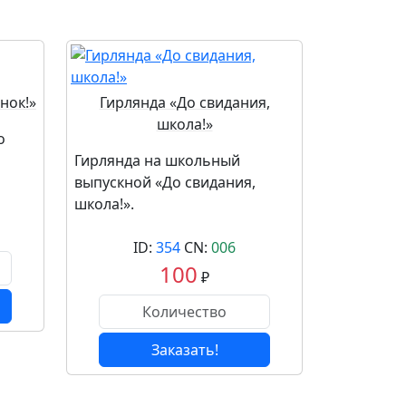
нок!»
Гирлянда «До свидания,
школа!»
о
Гирлянда на школьный
выпускной «До свидания,
школа!».
ID:
354
CN:
006
100
₽
Заказать!