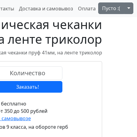
Tog
Пусто :(
такты
Доставка и самовывоз
Оплата
лическая чеканки
а ленте триколор
ая чеканки пруф 41мм, на ленте триколор
Заказать!
 бесплатно
т 350 до 500 рублей
и самовывозе
в 9 класса, на обороте герб