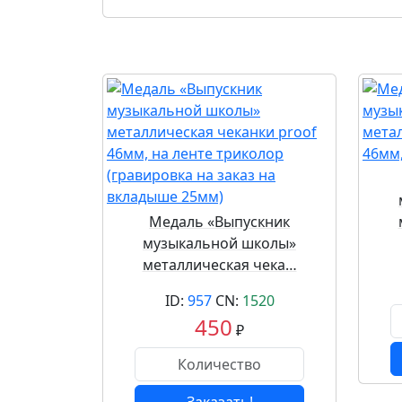
Медаль «Выпускник
музыкальной школы»
металлическая чека…
ID:
957
CN:
1520
450
₽