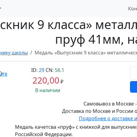
Кон
кник 9 класса» метал
пруф 41мм, н
нику школы
Медаль «Выпускник 9 класса» металлическ
ID:
29
CN:
56.1
Вперед
220,00
₽
В наличии
Самовывоз в Москве -
Доставка по Москве и России о
Подробнее о доставке 
Медаль качетсва «пруф» с книжкой для выпускнико
Российской Федерации.