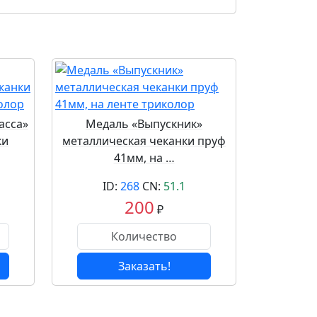
асса»
Медаль «Выпускник»
ки
металлическая чеканки пруф
41мм, на …
ID:
268
CN:
51.1
200
₽
Заказать!