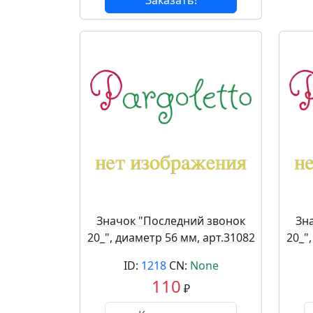
Заказать!
Значок "Последний звонок
Зн
20_", диаметр 56 мм, арт.31082
20_"
ID:
1218
CN:
None
110
₽