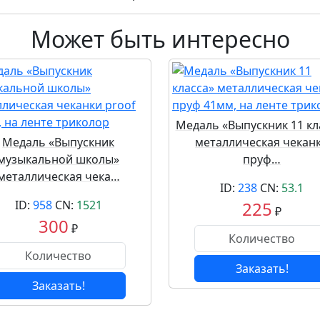
Может быть интересно
Медаль «Выпускник 11 кл
Медаль «Выпускник
металлическая чекан
музыкальной школы»
пруф…
металлическая чека…
ID:
238
CN:
53.1
ID:
958
CN:
1521
225
₽
300
₽
Заказать!
Заказать!