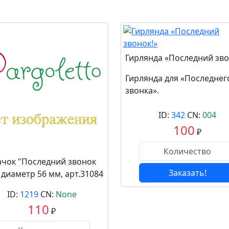
Гирлянда «Последний зво
Гирлянда для «Последнег
звонка».
ID:
342
CN:
004
100
₽
ачок "Последний звонок
Заказать!
, диаметр 56 мм, арт.31084
ID:
1219
CN:
None
110
₽