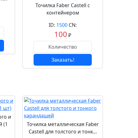
Точилка Faber Castell с
контейнером
ID:
1500
CN:
100
₽
Заказать!
го и
 (1
Точилка металлическая Faber
Castell для толстого и тонк…