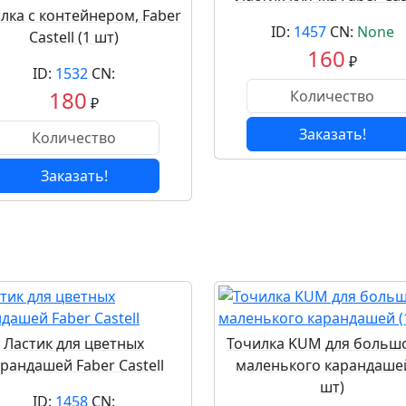
лка с контейнером, Faber
ID:
1457
CN:
None
Castell (1 шт)
160
₽
ID:
1532
CN:
180
₽
Заказать!
Заказать!
Ластик для цветных
Точилка KUM для большо
рандашей Faber Castell
маленького карандашей
шт)
ID:
1458
CN: