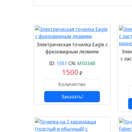
Электрическая точилка Eagle c
фрезовидным лезвием
Элек
с ла
ID:
1551
CN:
M5034B
1500
₽
Заказать!