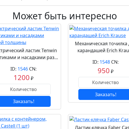
Может быть интересно
Механическая точилка 
трический ластик Tenwin
карандашей Erich Krau
стиками и насадками раз…
ID:
1548
CN:
ID:
1546
CN:
950
₽
1200
₽
Заказать!
Заказать!
Ластик-клячка Faber Cas