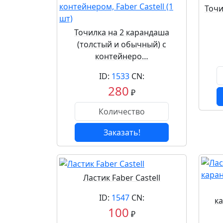
Точи
Точилка на 2 карандаша
(толстый и обычный) с
контейнеро…
ID:
1533
CN:
280
₽
Заказать!
Ластик Faber Castell
ID:
1547
CN:
ка
100
₽