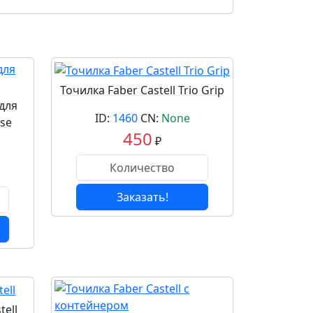
Точилка Faber Castell Trio Grip
для
ID:
1460
CN:
None
se
450
₽
Заказать!
tell