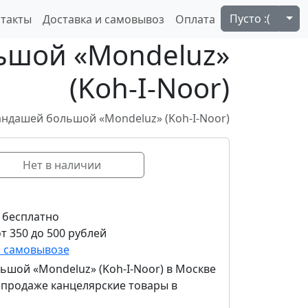
Tog
Пусто :(
такты
Доставка и самовывоз
Оплата
ьшой «Mondeluz»
(Koh-I-Noor)
андашей большой «Mondeluz» (Koh-I-Noor)
Нет в наличии
 бесплатно
т 350 до 500 рублей
и самовывозе
ьшой «Mondeluz» (Koh-I-Noor)
в Москве
в продаже канцелярские товары в