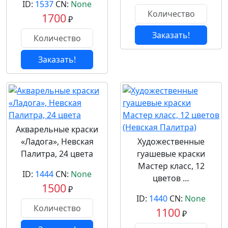
ID:
1537
CN:
None
1700
₽
Заказать!
Заказать!
Акварельные краски
«Ладога», Невская
Художественные
Палитра, 24 цвета
гуашевые краски
Мастер класс, 12
ID:
1444
CN:
None
цветов …
1500
₽
ID:
1440
CN:
None
1100
₽