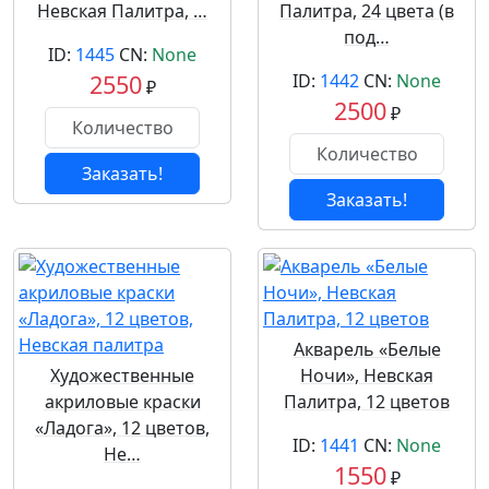
Невская Палитра, …
Палитра, 24 цвета (в
под…
ID:
1445
CN:
None
2550
ID:
1442
CN:
None
₽
2500
₽
Заказать!
Заказать!
Акварель «Белые
Художественные
Ночи», Невская
акриловые краски
Палитра, 12 цветов
«Ладога», 12 цветов,
ID:
1441
CN:
None
Не…
1550
₽