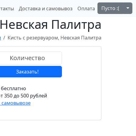
Tog
Пусто :(
такты
Доставка и самовывоз
Оплата
 Невская Палитра
и
Кисть с резервуаром, Невская Палитра
Заказать!
 бесплатно
т 350 до 500 рублей
и самовывозе