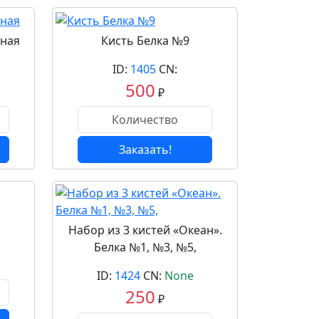
еная
Кисть Белка №9
ID:
1405
CN:
500
₽
Заказать!
Набор из 3 кистей «Океан».
Белка №1, №3, №5,
ID:
1424
CN:
None
250
₽