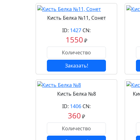
Кисть Белка №11, Сонет
ID:
1427
CN:
1550
₽
Заказать!
Кисть Белка №8
Ки
ID:
1406
CN:
360
₽