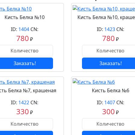
Кисть Белка №10
Кисть Белка №10, краш
ID:
1404
CN:
ID:
1423
CN:
780
780
₽
₽
Заказать!
Заказать!
сть Белка №7, крашеная
Кисть Белка №6
ID:
1422
CN:
ID:
1407
CN:
330
300
₽
₽