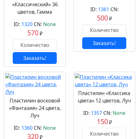
«Классический» 36
ID:
1361
CN:
цветов, Гамма
500
₽
ID:
1320
CN:
None
570
₽
Заказать!
Заказать!
Пластилин «Классика
Пластилин восковой
цвета» 12 цветов, Луч
«Фантазия» 24 цвета,
ID:
1357
CN:
None
Луч
150
₽
ID:
1360
CN:
None
320
₽