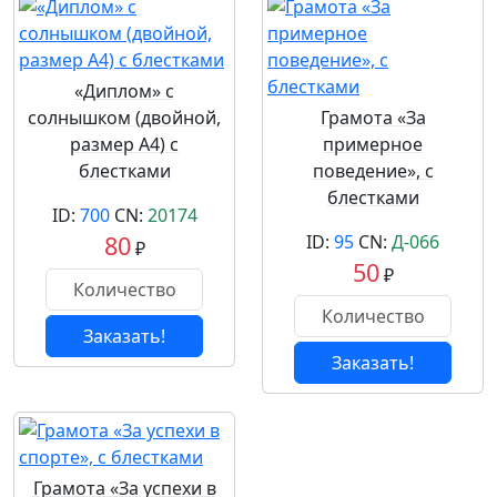
«Диплом» с
солнышком (двойной,
Грамота «За
размер А4) с
примерное
блестками
поведение», с
блестками
ID:
700
CN:
20174
80
ID:
95
CN:
Д-066
₽
50
₽
Заказать!
Заказать!
Грамота «За успехи в