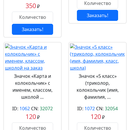
350
₽
Заказать!
Заказать!
Значок «Карта и
Значок «5 класс»
колокольчик» с
(триколор,
именем, классом,
колокольчик (имя,
школой …
фамилия, …
ID:
1062
CN:
32072
ID:
1072
CN:
32054
120
120
₽
₽