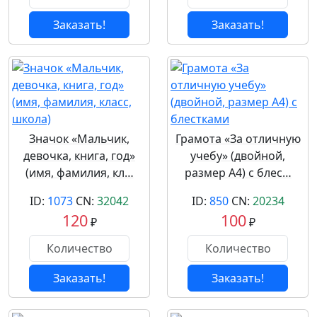
Заказать!
Заказать!
Значок «Мальчик,
Грамота «За отличную
девочка, книга, год»
учебу» (двойной,
(имя, фамилия, кл…
размер А4) с блес…
ID:
1073
CN:
32042
ID:
850
CN:
20234
120
100
₽
₽
Заказать!
Заказать!