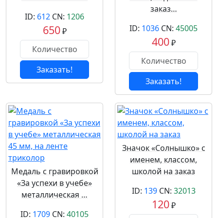
заказ…
ID:
612
CN:
1206
650
ID:
1036
CN:
45005
₽
400
₽
Заказать!
Заказать!
Значок «Солнышко» с
именем, классом,
Медаль с гравировкой
школой на заказ
«За успехи в учебе»
ID:
139
CN:
32013
металлическая …
120
₽
ID:
1709
CN:
40105